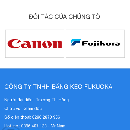
ĐỐI TÁC CỦA CHÚNG TÔI
CÔNG TY TNHH BĂNG KEO FUKUOKA
Người đại diện : Trương Thị Hồng
Chức vụ : Giám đốc
Số điện thoại: 0286 2873 956
Hotline : 0896 407 123 - Mr Nam