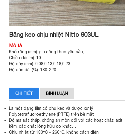
Băng keo chịu nhiệt Nitto 903UL
Mô tả
Khổ rộng (mm): gia công theo yêu cầu,
Chiều dài (m): 10
Độ dày (mm): 0.08,0.13,0.18,0.23
Độ dãn dài (%): 180-220
CHI TIẾT
BÌNH LUẬN
Là một dạng film có phủ keo và được xử lý
Polytetrafluoroethylene (PTFE) trên bề mặt
Độ ma sát thấp, chống ăn mòn đối với các hoạt chất: axit,
kềm, các chất lỏng hữu cơ khác…
Chịu nhiệt từ 180°C – 260°C, không cách điện.