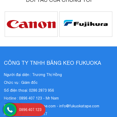
CÔNG TY TNHH BĂNG KEO FUKUOKA
Người đại diện : Trương Thị Hồng
Chức vụ : Giám đốc
Số điện thoại: 0286 2873 956
Hotline : 0896 407 123 - Mr Nam
Email : nam@fukuokatape.com - info@fukuokatape.com
0896.407.123
Mã số thuế : 0311731517