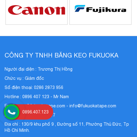
CÔNG TY TNHH BĂNG KEO FUKUOKA
Người đại diện : Trương Thị Hồng
Chức vụ : Giám đốc
Số điện thoại: 0286 2873 956
Hotline : 0896 407 123 - Mr Nam
Email : nam@fukuokatape.com - info@fukuokatape.com
0896.407.123
Mã số thuế : 0311731517
Địa chỉ : 130/9 khu phố 9 , Đường số 11, Phường Thủ Đức, Tp
Hồ Chí Minh.